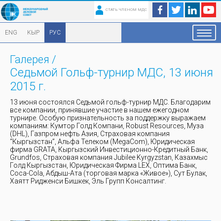
СТАТЬ ЧЛЕНОМ МДС
ENG
КЫР
РУС
Галерея
/
Седьмой Гольф-турнир МДС, 13 июня
2015 г.
13 июня состоялся Седьмой гольф-турнир МДС. Благодарим
все компании, принявшие участие в нашем ежегодном
турнире. Особую признательность за поддержку выражаем
компаниям: Кумтор Голд Компани, Robust Resources, Муза
(DHL), Газпром нефть Азия, Страховая компания
“Кыргызстан”, Альфа Телеком (MegaCom), Юридическая
фирма GRATA, Кыргызский Инвестиционно-Кредитный Банк,
Grundfos, Страховая компания Jubilee Kyrgyzstan, Казахмыс
Голд Кыргызстан, Юридическая Фирма LEX, Оптима Банк,
Coca-Cola, Абдыш-Ата (торговая марка «Живое»), Сут Булак,
Хаятт Ридженси Бишкек, Эль Групп Консалтинг.