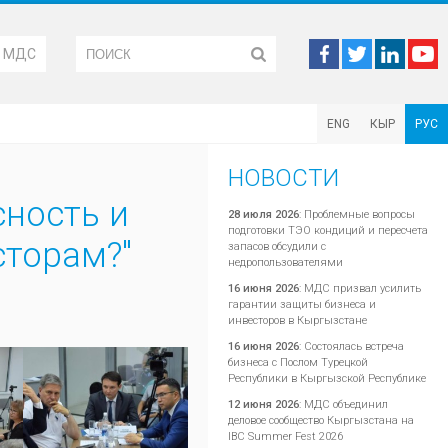
М МДС
ENG
КЫР
РУС
НОВОСТИ
сность и
28 июля 2026
:
Проблемные вопросы
подготовки ТЭО кондиций и пересчета
торам?"
запасов обсудили с
недропользователями
16 июня 2026
:
МДС призвал усилить
гарантии защиты бизнеса и
инвесторов в Кыргызстане
16 июня 2026
:
Состоялась встреча
бизнеса с Послом Турецкой
Республики в Кыргызской Республике
12 июня 2026
:
МДС объединил
деловое сообщество Кыргызстана на
IBC Summer Fest 2026