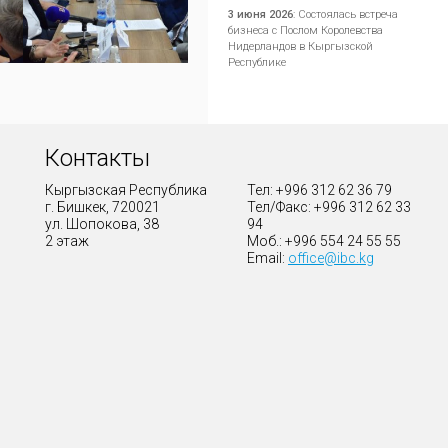
3 июня 2026
:
Состоялась встреча
бизнеса с Послом Королевства
Нидерландов в Кыргызской
Республике
Контакты
Кыргызская Республика
Тел: +996 312 62 36 79
г. Бишкек, 720021
Тел/Факс: +996 312 62 33
ул. Шопокова, 38
94
2 этаж
Моб.: +996 554 24 55 55
Email:
office@ibc.kg