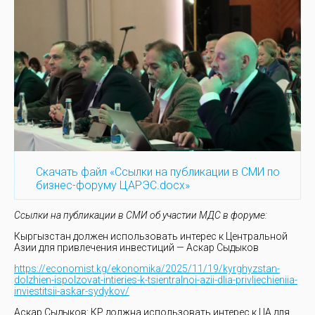
Скачать файл «Ссылки на публикации в СМИ по
бизнес-форуму ЦАРЭС.docx»
Ссылки на публикации в СМИ об участии МДС в форуме:
Кыргызстан должен использовать интерес к Центральной
Азии для привлечения инвестиций — Аскар Сыдыков
https://economist.kg/ekonomika/2025/11/19/kyrghyzstan-
dolzhien-ispolzovat-intieries-k-tsientralnoi-azii-dlia-privliechieniia-
inviestitsii-askar-sydykov/
Аскар Сыдыков: КР должна использовать интерес к ЦА для