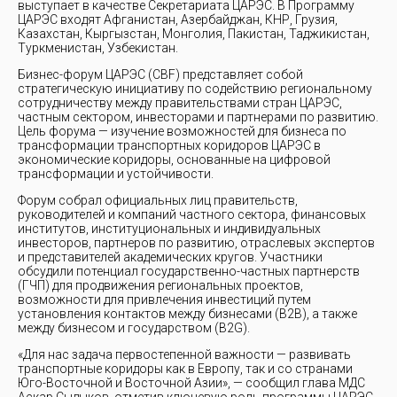
выступает в качестве Секретариата ЦАРЭС. В Программу
ЦАРЭС входят Афганистан, Азербайджан, КНР, Грузия,
Казахстан, Кыргызстан, Монголия, Пакистан, Таджикистан,
Туркменистан, Узбекистан.
Бизнес-форум ЦАРЭС (CBF) представляет собой
стратегическую инициативу по содействию региональному
сотрудничеству между правительствами стран ЦАРЭС,
частным сектором, инвесторами и партнерами по развитию.
Цель форума — изучение возможностей для бизнеса по
трансформации транспортных коридоров ЦАРЭС в
экономические коридоры, основанные на цифровой
трансформации и устойчивости.
Форум собрал официальных лиц правительств,
руководителей и компаний частного сектора, финансовых
институтов, институциональных и индивидуальных
инвесторов, партнеров по развитию, отраслевых экспертов
и представителей академических кругов. Участники
обсудили потенциал государственно-частных партнерств
(ГЧП) для продвижения региональных проектов,
возможности для привлечения инвестиций путем
установления контактов между бизнесами (B2B), а также
между бизнесом и государством (B2G).
«Для нас задача первостепенной важности — развивать
транспортные коридоры как в Европу, так и со странами
Юго-Восточной и Восточной Азии», — сообщил глава МДС