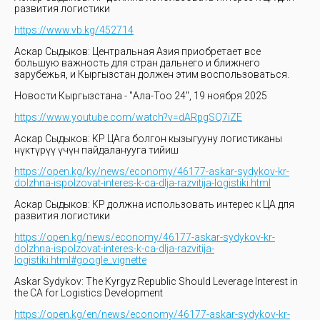
развития логистики
https://www.vb.kg/452714
Аскар Сыдыков: Центральная Азия приобретает все
большую важность для стран дальнего и ближнего
зарубежья, и Кыргызстан должен этим воспользоваться.
Новости Кыргызстана - "Ала-Тоо 24", 19 ноября 2025
https://www.youtube.com/watch?v=dARpgSQ7iZE
Аскар Сыдыков: КР ЦАга болгон кызыгууну логистиканы
өнүктүрүү үчүн пайдаланууга тийиш
https://open.kg/ky/news/economy/46177-askar-sydykov-kr-
dolzhna-ispolzovat-interes-k-ca-dlja-razvitija-logistiki.html
Аскар Сыдыков: КР должна использовать интерес к ЦА для
развития логистики
https://open.kg/news/economy/46177-askar-sydykov-kr-
dolzhna-ispolzovat-interes-k-ca-dlja-razvitija-
logistiki.html#google_vignette
Askar Sydykov: The Kyrgyz Republic Should Leverage Interest in
the CA for Logistics Development
https://open.kg/en/news/economy/46177-askar-sydykov-kr-