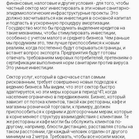
финансовые, налоговые и другие условия - для того, чтобы
частный сектор мог инвестировать в эти новые санитарно-
эпидемиологические инфраструктурные проекты. Это
должно засчитываться как инвестиция в основной капитал
и подпасть в ускоренную процедуру амортизации.
Государство могло бы продумать выделение кредитов на
такие механизмы, чтобы стимулировать инвестиции,
особенно с учетом малого и среднего бизнеса. Чем раньше
мы продумаем это, тем лучше приспособимся к новым
реалиям, когда постепенно будут открываться границы, и
встанет вопрос экспорта. Предприятия будут готовы
отвечать требованиям мировых потребителей, претензиям о
сертификации выполнения норм санитарии против вируса.
Это умные инвестиции.
Сектор услуг, который в одночасье стал самым
рискованным, требует совершенно новых подходов к
ведению бизнеса. Мы видим, что этот сектор быстро
адаптируется, но эти меры хороши в период ЧП, когда
население ограничено в передвижениях. Бизнес, который
зависит от потока клиентов, такой как рестораны, кафе и
магазины розничной торговли, к примеру, должен
приспособиться к средним и долгосрочным мерам, которые
в корне меняют структуру взаимодействия с клиентами. Те
же рестораны и кафе могли бы обслужить клиентов по-
другому, например, блюсти дистанцию, расставляя столы на
таком расстоянии, где каждый человек отдален от другого
минимум на 2 метра. Требовать, чтобы все носили маски,