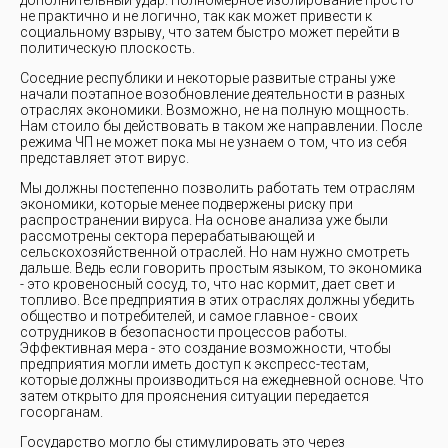
дополнительный удар. Полномерное изолирование просто
не практично и не логично, так как может привести к
социальному взрыву, что затем быстро может перейти в
политическую плоскость.
Соседние республики и некоторые развитые страны уже
начали поэтапное возобновление деятельности в разных
отраслях экономики. Возможно, не на полную мощность.
Нам стоило бы действовать в таком же направлении. После
режима ЧП не может пока мы не узнаем о том, что из себя
представляет этот вирус.
Мы должны постепенно позволить работать тем отраслям
экономики, которые менее подвержены риску при
распространении вируса. На основе анализа уже были
рассмотрены сектора перерабатывающей и
сельскохозяйственной отраслей. Но нам нужно смотреть
дальше. Ведь если говорить простым языком, то экономика
- это кровеносный сосуд, то, что нас кормит, дает свет и
топливо. Все предприятия в этих отраслях должны убедить
общество и потребителей, и самое главное - своих
сотрудников в безопасности процессов работы.
Эффективная мера - это создание возможности, чтобы
предприятия могли иметь доступ к экспресс-тестам,
которые должны производиться на ежедневной основе. Что
затем открыто для прояснения ситуации передается
госорганам.
Государство могло бы стимулировать это через