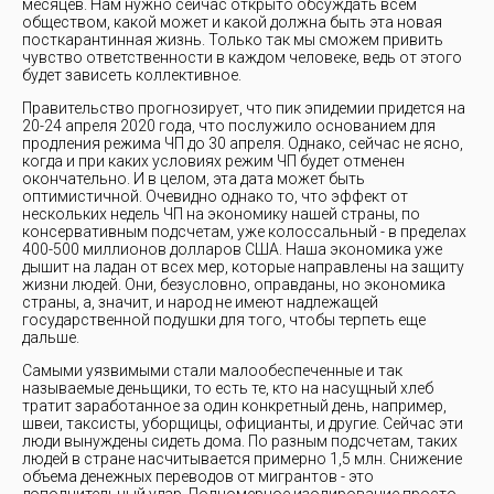
месяцев. Нам нужно сейчас открыто обсуждать всем
обществом, какой может и какой должна быть эта новая
посткарантинная жизнь. Только так мы сможем привить
чувство ответственности в каждом человеке, ведь от этого
будет зависеть коллективное.
Правительство прогнозирует, что пик эпидемии придется на
20-24 апреля 2020 года, что послужило основанием для
продления режима ЧП до 30 апреля. Однако, сейчас не ясно,
когда и при каких условиях режим ЧП будет отменен
окончательно. И в целом, эта дата может быть
оптимистичной. Очевидно однако то, что эффект от
нескольких недель ЧП на экономику нашей страны, по
консервативным подсчетам, уже колоссальный - в пределах
400-500 миллионов долларов США. Наша экономика уже
дышит на ладан от всех мер, которые направлены на защиту
жизни людей. Они, безусловно, оправданы, но экономика
страны, а, значит, и народ не имеют надлежащей
государственной подушки для того, чтобы терпеть еще
дальше.
Самыми уязвимыми стали малообеспеченные и так
называемые деньщики, то есть те, кто на насущный хлеб
тратит заработанное за один конкретный день, например,
швеи, таксисты, уборщицы, официанты, и другие. Сейчас эти
люди вынуждены сидеть дома. По разным подсчетам, таких
людей в стране насчитывается примерно 1,5 млн. Снижение
объема денежных переводов от мигрантов - это