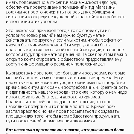
иметь повсеместно антисептические жидкости для рук,
обеспечить проветривание помещений и т.д. Магазины
должны не просто начертить полосы для соблюдения
дистанции в очереди перед кассой, а настойчиво требовать
исполнения этих условий.
Это несколько примеров того, что по своей сути и в
условиях новых реалий нам нужно будет думать и
действовать по-другому, если мы хотим, чтобы эффект от
вируса был минимизирован. Эти меры должны быть
поэтапными, с еженедельной оценкой ситуации, на основе
которой будут приниматься решения. Также при этом важно
открыто контактировать с обществом, предоставляя ему
доступ к информации о реальном положении дел.
Кыргызстан не располагает большими ресурсами, которые
могли бы помочь ему пережить эти тяжелые времена. Но у
нас есть человеческий ресурс, который именно в подобных
кризисных ситуациях самый востребованный. Креативность
и адаптивность нашего народа - это сила, которую нам надо
использовать во благо, для выхода из кризиса.
Правительство сейчас создает впечатление, что оно
несколько потеряно. Это вполне понятно. Кризис всех
застал врасплох, но нам пора просыпаться и создавать
площадки для того, чтобы всем обществом продумывать
пути постепенной нормализации экономики.
Вот несколько краткосрочных шагов, которые можно было