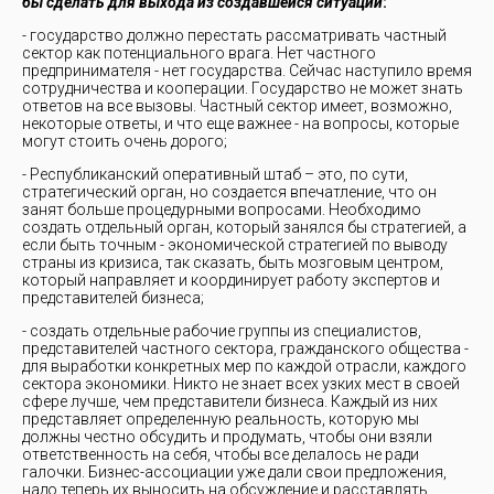
бы сделать для выхода из создавшейся ситуации
:
- государство должно перестать рассматривать частный
сектор как потенциального врага. Нет частного
предпринимателя - нет государства. Сейчас наступило время
сотрудничества и кооперации. Государство не может знать
ответов на все вызовы. Частный сектор имеет, возможно,
некоторые ответы, и что еще важнее - на вопросы, которые
могут стоить очень дорого;
- Республиканский оперативный штаб – это, по сути,
стратегический орган, но создается впечатление, что он
занят больше процедурными вопросами. Необходимо
создать отдельный орган, который занялся бы стратегией, а
если быть точным - экономической стратегией по выводу
страны из кризиса, так сказать, быть мозговым центром,
который направляет и координирует работу экспертов и
представителей бизнеса;
- создать отдельные рабочие группы из специалистов,
представителей частного сектора, гражданского общества -
для выработки конкретных мер по каждой отрасли, каждого
сектора экономики. Никто не знает всех узких мест в своей
сфере лучше, чем представители бизнеса. Каждый из них
представляет определенную реальность, которую мы
должны честно обсудить и продумать, чтобы они взяли
ответственность на себя, чтобы все делалось не ради
галочки. Бизнес-ассоциации уже дали свои предложения,
надо теперь их выносить на обсуждение и расставлять