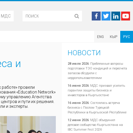
М МДС
ENG
КЫР
РУС
НОВОСТИ
еса и
28 июля 2026
:
Проблемные вопросы
подготовки ТЭО кондиций и пересчета
запасов обсудили с
недропользователями
16 июня 2026
:
МДС призвал усилить
к работе» провели
гарантии защиты бизнеса и
ования «Education Network»
инвесторов в Кыргызстане
ному управлению Агентства
центров и пути их решения.
16 июня 2026
:
Состоялась встреча
ли и эксперты.
бизнеса с Послом Турецкой
Республики в Кыргызской Республике
12 июня 2026
:
МДС объединил
деловое сообщество Кыргызстана на
IBC Summer Fest 2026