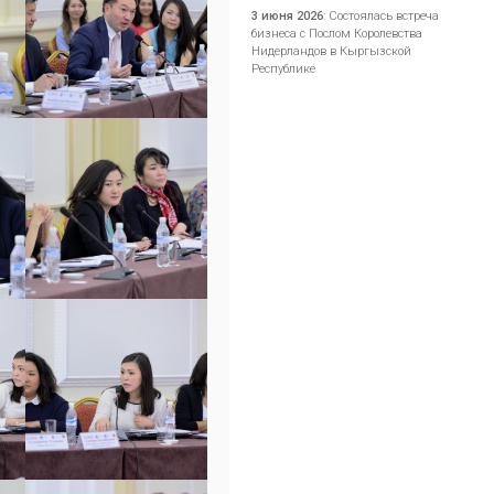
3 июня 2026
:
Состоялась встреча
бизнеса с Послом Королевства
Нидерландов в Кыргызской
Республике