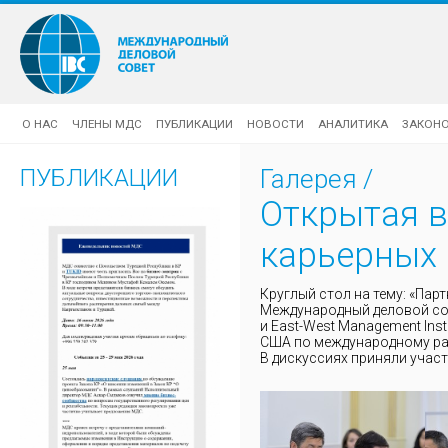
О НАС
ЧЛЕНЫ МДС
ПУБЛИКАЦИИ
НОВОСТИ
АНАЛИТИКА
ЗАКОН
ПУБЛИКАЦИИ
Галерея
/
Открытая в
карьерных 
Круглый стол на тему: «Пар
Международный деловой сов
и East-West Management In
США по международному раз
В дискуссиях приняли участ