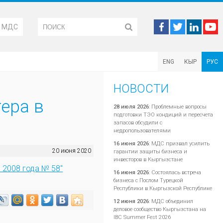
М МДС
ENG
КЫР
РУС
НОВОСТИ
ера в
28 июля 2026
:
Проблемные вопросы
подготовки ТЭО кондиций и пересчета
запасов обсудили с
недропользователями
16 июня 2026
:
МДС призвал усилить
20 июня 2020
гарантии защиты бизнеса и
инвесторов в Кыргызстане
 2008 года № 58"
16 июня 2026
:
Состоялась встреча
бизнеса с Послом Турецкой
Республики в Кыргызской Республике
12 июня 2026
:
МДС объединил
деловое сообщество Кыргызстана на
IBC Summer Fest 2026