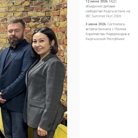
12 июня 2026
:
МДС
объединил деловое
сообщество Кыргызстана на
IBC Summer Fest 2026
3 июня 2026
:
Состоялась
встреча бизнеса с Послом
Королевства Нидерландов в
Кыргызской Республике