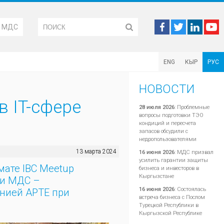
М МДС
ENG
КЫР
РУС
НОВОСТИ
в IT-сфере
28 июля 2026
:
Проблемные
вопросы подготовки ТЭО
кондиций и пересчета
запасов обсудили с
недропользователями
13 марта 2024
16 июня 2026
:
МДС призвал
усилить гарантии защиты
ате IBC Meetup
бизнеса и инвесторов в
Кыргызстане
ми МДС –
16 июня 2026
:
Состоялась
анией АРТЕ при
встреча бизнеса с Послом
Турецкой Республики в
Кыргызской Республике