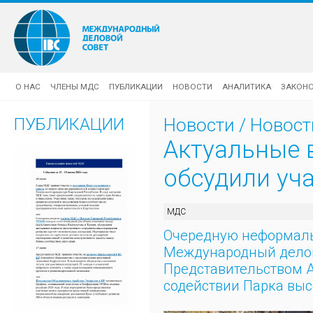
О НАС
ЧЛЕНЫ МДС
ПУБЛИКАЦИИ
НОВОСТИ
АНАЛИТИКА
ЗАКОН
ПУБЛИКАЦИИ
Новости
/
Новос
Актуальные 
обсудили уч
МДС
Очередную неформальн
Международный делов
Представительством А
содействии Парка выс