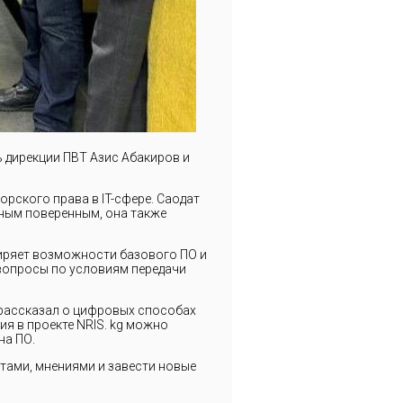
 дирекции ПВТ Азис Абакиров и
рского права в IT-сфере. Саодат
ным поверенным, она также
иряет возможности базового ПО и
 вопросы по условиям передачи
 рассказал о цифровых способах
я в проекте NRIS. kg можно
на ПО.
ами, мнениями и завести новые