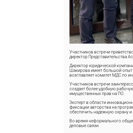
Участников встречи приветств
директор Представительства Ас
Директор юридической компании
Шакирова имеет большой опыт 
возглавляет комитет МДС по и
Участников встречи заинтерес
создает более удобную рабочую
имущественных прав на ПО.
Эксперт в области инновационн
фиксации авторства на програм
обеспечить надежную охрану и 
Во время неформального общен
деловые связи.