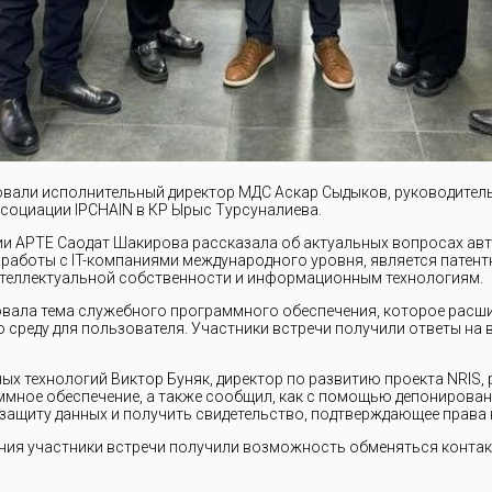
овали исполнительный директор МДС Аскар Сыдыков, руководитель
социации IPCHAIN в КР Ырыс Турсуналиева.
 АРТЕ Саодат Шакирова рассказала об актуальных вопросах авто
работы с IT-компаниями международного уровня, является патент
нтеллектуальной собственности и информационным технологиям.
овала тема служебного программного обеспечения, которое расш
 среду для пользователя. Участники встречи получили ответы на
ых технологий Виктор Буняк, директор по развитию проекта NRIS,
мное обеспечение, а также сообщил, как с помощью депонировани
защиту данных и получить свидетельство, подтверждающее права 
ия участники встречи получили возможность обменяться контакт