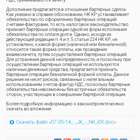
НДС, принимаемого к зачету.
Дополнение предлагается в отношении бартерных сделок.
Как указано в справке-обосновании, НК КР устанавливает
обязательство по оформлению бартерных операций
счетами-фактурами, то есть налоговое законодательство
признает бартерные операции одной из форм исполнения
обязательства по оплате долга. Однако, исходя из
действующей редакции п. 4 и п. 5 статьи 224 НК КР, не
установлено, к какой форме (наличной или безналичной)
относится такая форма оплаты, как проведение
взаимозачета, путем осуществления бартерных операций.
Для устранения данной неопределенности, и поскольку при
осуществлении бартерных операций не используются
наличные денежные средства, предлагается признать
бартерные операции безналичной формой оплаты. Данное
решение не несет рисков, связанных с нелегальным
использованием счетов-фактур НДС, поскольку бартерные
обязательства невозможны без встречных обязательств
сторон, участвующих в совершении бартерной операции.
Более подробную информацию о законопроекте можно
скачать во вложении.
Скачать файл «07-05-14_-_JK_-_NK_KR.doc»