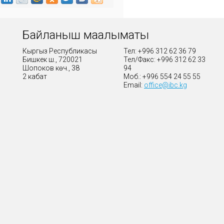
Байланыш маалыматы
Кыргыз Республикасы
Тел: +996 312 62 36 79
Бишкек ш., 720021
Тел/Факс: +996 312 62 33
Шопоков көч., 38
94
2 кабат
Моб.: +996 554 24 55 55
Email:
office@ibc.kg