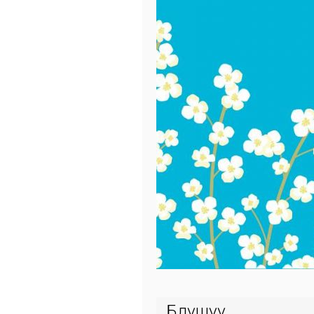
Бөлүшүү