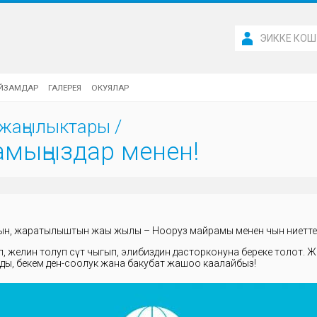
ЭИККЕ КОШ
ЙЗАМДАР
ГАЛЕРЕЯ
ОКУЯЛАР
жаңылыктары
/
мыңыздар менен!
н, жаратылыштын жаңы жылы – Нооруз майрамы менен чын ниеттен
, желин толуп сүт чыгып, элибиздин дасторконуна береке толот. 
ды, бекем ден-соолук жана бакубат жашоо каалайбыз!