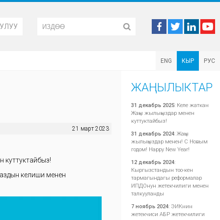
УЛУУ
ENG
КЫР
РУС
ЖАҢЫЛЫКТАР
31 декабрь 2025
:
Келе жаткан
Жаңы жылыңыздар менен
куттуктайбыз!
21 март 2023
31 декабрь 2024
:
Жаңы
жылыңыздар менен! С Новым
годом! Happy New Year!
 куттуктайбыз!
12 декабрь 2024
:
Кыргызстандын тоо-кен
Жаздын келиши менен
тармагындагы реформалар
ИПДОнун жетекчилиги менен
талкууланды
7 ноябрь 2024
:
ЭИКнин
жетекчиси АБР жетекчилиги