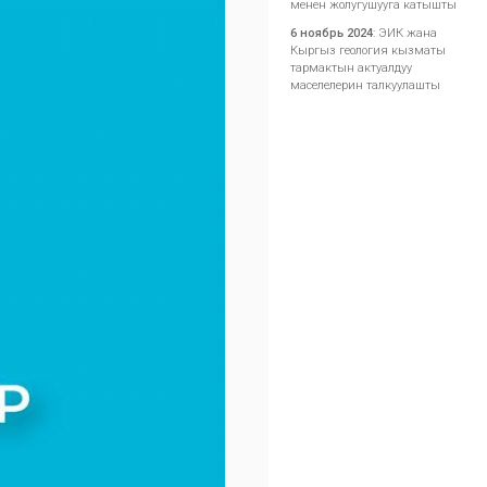
менен жолугушууга катышты
6 ноябрь 2024
:
ЭИК жана
Кыргыз геология кызматы
тармактын актуалдуу
маселелерин талкуулашты