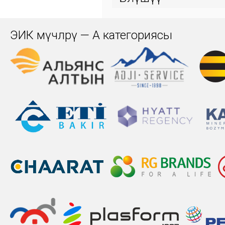
ЭИК мүчөлөрү — А категориясы