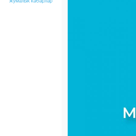
жумалык кабарлар