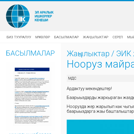
БИЗ ТУУРАЛУУ
МҮЧӨЛӨР
БАСЫЛМАЛАР
ЖАҢЫЛЫКТАР
СЕРЕП
МЫ
БАСЫЛМАЛАР
Жаңылыктар
/
ЭИК 
Нооруз майра
МДС
Ардактуу мекендештер!
Баарыңыздарды жаркыраган жазды
Ноорузда жер жарылып көк чыгып
баарыңыздарга жаңы башталыштар