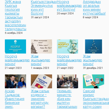
ЭИК жана
Кыргызстандын
Нооруз
Аялдардын
Кыргыз
Эгемендүүлүк
майрамыңыздар
эл аралык
геология
күнү кут
кут болсун!
күнү менен
кызматы
болсун!
куттуктайбыз!
20 март 2024
тармактын
31 август 2024
8 март 2024
актуалдуу
маселелерин
талкуулашты
6 ноябрь 2024
Нооруз
Жаңы
Нооруз
Жаңы
майрамыңыздар
жылыңыздар
майрамыңыздар
жылыңыздар
менен!
менен!
менен!
менен!
21 март 2023
1 январь 2023
21 март 2022
31 декабрь 2021
Аскар
Жаңы салык
Премьер-
Саясий
Сыдыков:
кодекси –
министр:
кризис
Инвестиция
эмнелер
«Биз кен
Кыргызстандын
бизнеске
өзгөртүлдү,
иштетүү
экономикасын
эмес,
өзгөрөт?
тармагынын
катуу сокку