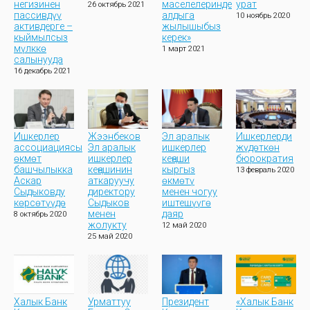
негизинен
маселелеринде
урат
26 октябрь 2021
пассивдүү
алдыга
10 ноябрь 2020
активдерге –
жылышыбыз
кыймылсыз
керек»
мүлккө
1 март 2021
салынууда
16 декабрь 2021
Ишкерлер
Жээнбеков
Эл аралык
Ишкерлерди
ассоциациясы
Эл аралык
ишкерлер
жүдөткөн
өкмөт
ишкерлер
кеңеши
бюрократия
башчылыкка
кеңешинин
кыргыз
13 февраль 2020
Аскар
аткаруучу
өкмөтү
Сыдыковду
директору
менен чогуу
көрсөтүүдө
Сыдыков
иштешүүгө
менен
даяр
8 октябрь 2020
жолукту
12 май 2020
25 май 2020
Халык Банк
Урматтуу
Президент
«Халык Банк