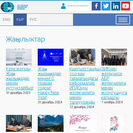
ЭИККЕ КОШУЛУУ
ENG
КЫР
РУС
Жаңылыктар
Келе жаткан
Жаңы
Кыргызстандын
ЭИКнин
Жаңы
жылыңыздар
тоо-кен
жетекчиси
жылыңыздар
менен! С
тармагындагы
АБР
менен
Новым
реформалар
жетекчилиги
куттуктайбыз!
годом!
ИПДОнун
менен
Happy New
жетекчилиги
жолугушууга
31 декабрь 2025
Year!
менен
катышты
талкууланды
31 декабрь 2024
7 ноябрь 2024
12 декабрь 2024