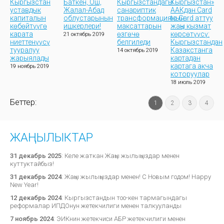
Кыргызстан
Баткен, Ош,
Кыргызстандагы
Кыргызстан»
уставдык
Жалал-Абад
санариптик
ААКдан Card
капиталын
облустарынын
трансформациянын
to Card аттуу
көбөйтүүгө
ишкерлери!
максаттарын
жаңы кызмат
карата
өзгөчө
көрсөтүүсү:
21 октябрь 2019
ниеттенүүcү
белгиледи
Кыргызстандан
тууралуу
Казакстанга
14 октябрь 2019
жарыялады
картадан
картага акча
19 ноябрь 2019
которуулар
18 июль 2019
Беттер:
1
2
3
4
ЖАҢЫЛЫКТАР
31 декабрь 2025
:
Келе жаткан Жаңы жылыңыздар менен
куттуктайбыз!
31 декабрь 2024
:
Жаңы жылыңыздар менен! С Новым годом! Happy
New Year!
12 декабрь 2024
:
Кыргызстандын тоо-кен тармагындагы
реформалар ИПДОнун жетекчилиги менен талкууланды
7 ноябрь 2024
:
ЭИКнин жетекчиси АБР жетекчилиги менен