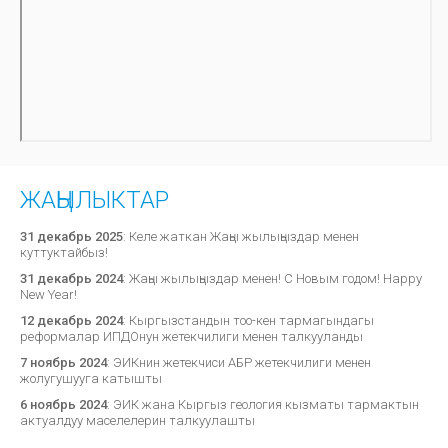
ЖАҢЫЛЫКТАР
31 декабрь 2025
:
Келе жаткан Жаңы жылыңыздар менен
куттуктайбыз!
31 декабрь 2024
:
Жаңы жылыңыздар менен! С Новым годом! Happy
New Year!
12 декабрь 2024
:
Кыргызстандын тоо-кен тармагындагы
реформалар ИПДОнун жетекчилиги менен талкууланды
7 ноябрь 2024
:
ЭИКнин жетекчиси АБР жетекчилиги менен
жолугушууга катышты
6 ноябрь 2024
:
ЭИК жана Кыргыз геология кызматы тармактын
актуалдуу маселелерин талкуулашты