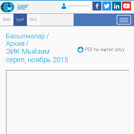
ЭИККЕ КОШУЛУУ
ENG
КЫР
РУС
Басылмалар
/
Архив
/
PDFты жүктөп алуу
ЭИК Мыйзам
сереп, ноябрь 2015